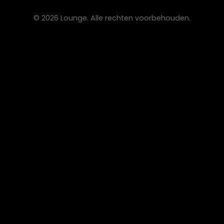
OVER LOUNGE
Klantenservice
Wooninspiratie
Blogs
Werken bij Lounge
Algemene voorwaarden
Privacy verklaring
CONTACT
Lounge Zwolle
info@lounge-zwolle.nl
038 - 302 02 20
Anthony Fokkerstraat 3, 8013 NS Zwolle
OPENINGSTIJDEN
Maandag
Gesloten
Di – Vr
10:00 – 17:30