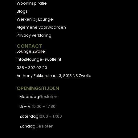
materialen en met de hand afgewerkt, voor
een huis dat aanvoelt als thuis.
ADVIES
2D Ontwerp
3D Ontwerp
Personal Shopping
3D Configurator
BESTSELLERS
Collectie
Hoekbanken
Eetkamerstoelen
Eettafels
Salontafels
Fauteuils