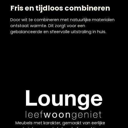
Witte woonaccessoires
voor een frisse basis
Witte woonaccessoires zorgen voor een lichte en
rustige uitstraling en vormen een perfecte basis in
je interieur. Door de neutrale kleur laten witte
woonaccessoires zich eenvoudig combineren me
verschillende materialen en stijlen, van modern tot
Scandinavisch. Ze zorgen voor een ruimtelijk effect
en brengen balans in je inrichting. Daarnaast geve
ze je interieur een frisse en verzorgde uitstraling di
tijdloos blijft. Door te spelen met structuren en
vormen voorkom je dat het geheel vlak oogt en
creëer je een dynamisch en stijlvol interieur.
Fris en tijdloos combineren