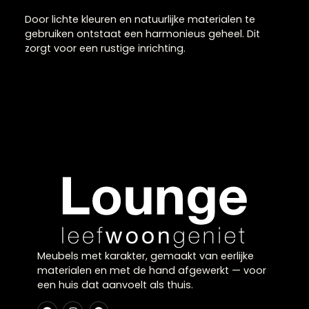
Scandinavische
woonaccessoires voor
rust en eenvoud
Scandinavische woonaccessoires staan bekend
om hun minimalistische uitstraling en rustige
kleuren. Ze brengen balans en eenvoud in je
interieur en zorgen voor een frisse sfeer.
Scandinavische woonaccessoires combineren
functionaliteit met design.
Rustig en stijlvol
combineren
Door lichte kleuren en natuurlijke materialen te