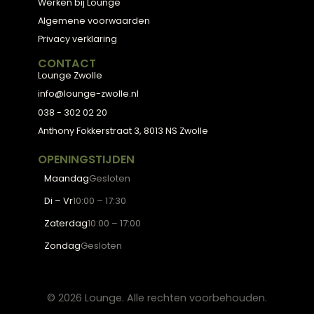
ADVIES
2D Ontwerp
3D Ontwerp
Personal Shopping
3D Configurator
BESTSELLERS
Collectie
Hoekbanken
Eetkamerstoelen
Eettafels
Salontafels
Fauteuils
OVER LOUNGE
Klantenservice
Wooninspiratie