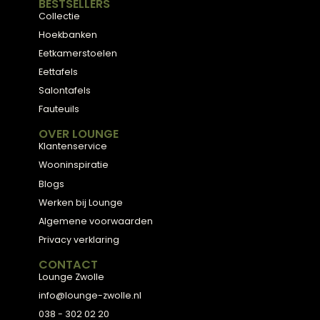
Meubels met karakter, gemaakt van eerlijke
materialen en met de hand afgewerkt — voor
een huis dat aanvoelt als thuis.
ADVIES
2D Ontwerp
3D Ontwerp
Personal Shopping
3D Configurator
BESTSELLERS
Collectie
Hoekbanken
Eetkamerstoelen