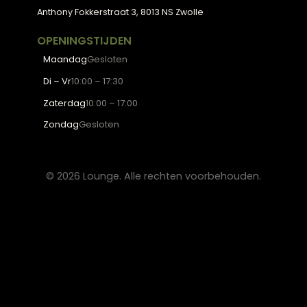
Eettafels
Salontafels
Fauteuils
OVER LOUNGE
Klantenservice
Wooninspiratie
Blogs
Werken bij Lounge
Algemene voorwaarden
Privacy verklaring
CONTACT
Lounge Zwolle
info@lounge-zwolle.nl
038 - 302 02 20
Anthony Fokkerstraat 3, 8013 NS Zwolle