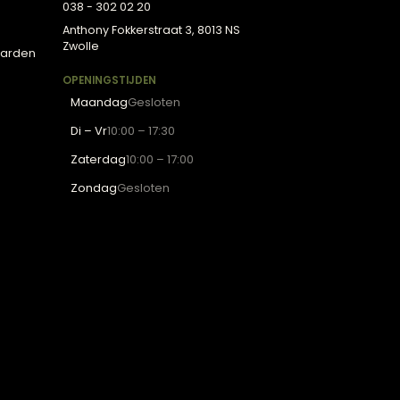
R LOUNGE
CONTACT
tenservice
Lounge Zwolle
inspiratie
info@lounge-zwolle.nl
s
038 - 302 02 20
en bij Lounge
Anthony Fokkerstraat 3, 8013 NS
Zwolle
emene voorwaarden
acy verklaring
OPENINGSTIJDEN
Maandag
Gesloten
Di – Vr
10:00 – 17:30
Zaterdag
10:00 – 17:00