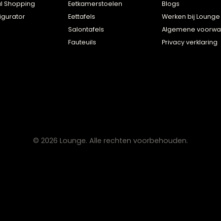
DVIES
BESTSELLERS
OVE
2D Ontwerp
Collectie
Klan
3D Ontwerp
Hoekbanken
Woon
ersonal Shopping
Eetkamerstoelen
Blog
D Configurator
Eettafels
Werk
Salontafels
Alg
Fauteuils
Priv