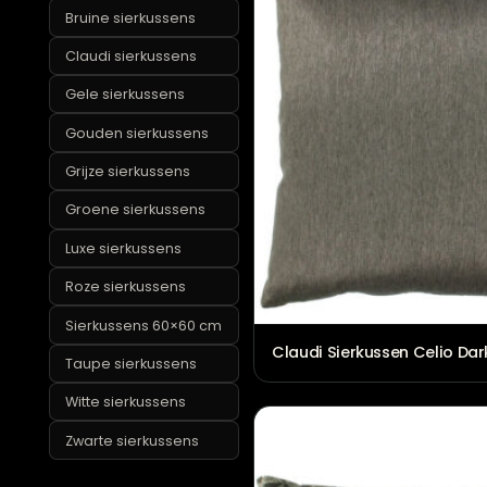
Bloemen sierkussens
Bruine sierkussens
Claudi sierkussens
Gele sierkussens
Gouden sierkussens
Grijze sierkussens
Groene sierkussens
Luxe sierkussens
Roze sierkussens
Sierkussens 60×60 cm
Claudi Sierkussen Ce
Taupe sierkussens