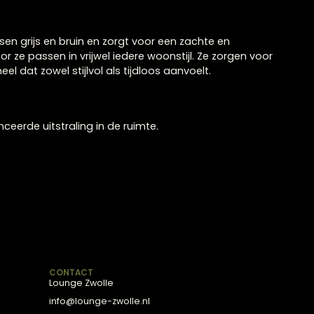
 Taupe
Claudi sierkussen Paco dark ta
aupe ligt tussen grijs en bruin en zorgt voor een zachte
en, waardoor ze passen in vrijwel iedere woonstijl. Ze 
ieus geheel dat zowel stijlvol als tijdloos aanvoelt.
me en gebalanceerde uitstraling in de ruimte.