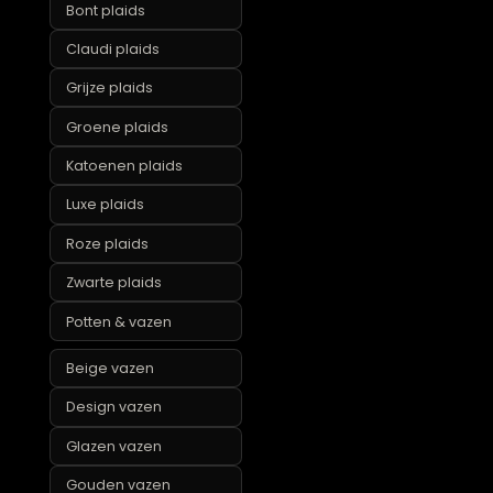
Paasdecoratie en
paasservies
Panterprint
woonaccessoires
Plaids
Beige plaids
Bont plaids
Claudi plaids
Grijze plaids
Groene plaids
Katoenen plaids
Luxe plaids
Roze plaids