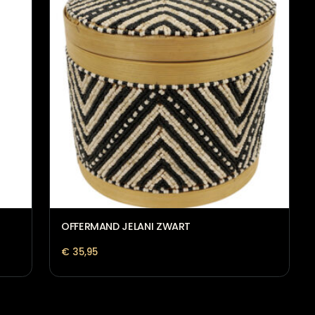
OFFERMAND JELANI ZWART
€
35,95