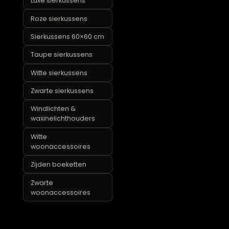
Blauwe sierkussens
Bloemen sierkussens
Bruine sierkussens
Claudi sierkussens
Gele sierkussens
Gouden sierkussens
Grijze sierkussens
Groene sierkussens
Luxe sierkussens
Roze sierkussens
Sierkussens 60×60 cm