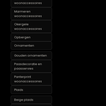
Kapstokken & haken
OFFERMAND NYAH WI
Krukjes
Landelijke
woonaccessoires
Luxe
woonaccessoires
Marmeren
woonaccessoires
Okergele
woonaccessoires
Opbergen
Ornamenten
Gouden ornamenten