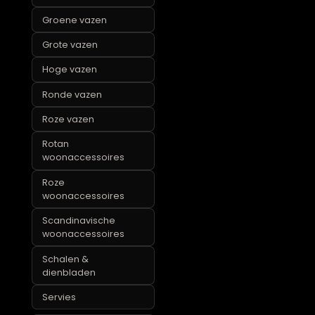
Zwarte plaids
Potten & vazen
Beige vazen
Design vazen
Glazen vazen
Gouden vazen
Groene vazen
Grote vazen
Hoge vazen
Ronde vazen
Roze vazen