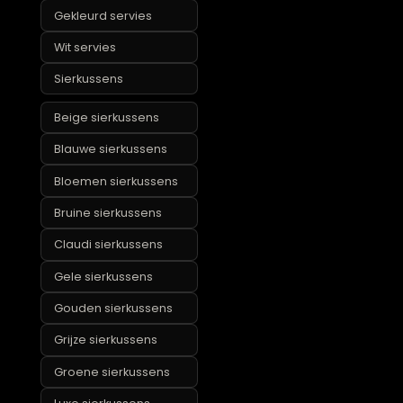
Rotan
woonaccessoires
Roze
woonaccessoires
Scandinavische
woonaccessoires
Schalen &
dienbladen
Servies
Gekleurd servies
Wit servies
Sierkussens
Beige sierkussens