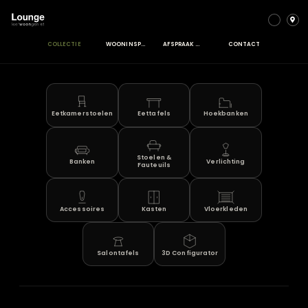
COLLECTIE
WOONINSPIRATIE
AFSPRAAK MAKEN
CONTACT
Eetkamerstoelen
Eettafels
Hoekbanken
Stoelen &
Banken
Verlichting
Fauteuils
Accessoires
Kasten
Vloerkleden
Salontafels
3D Configurator