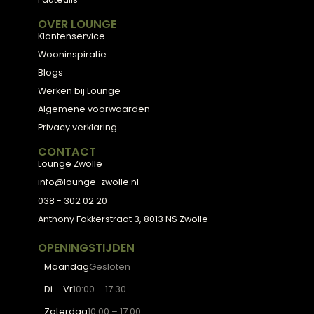
Meubels met karakter, gemaakt van eerlijke
materialen en met de hand afgewerkt — voor
een huis dat aanvoelt als thuis.
ADVIES
2D Ontwerp
3D Ontwerp
Personal Shopping
3D Configurator
BESTSELLERS
Collectie
Hoekbanken
Eetkamerstoelen
Eettafels