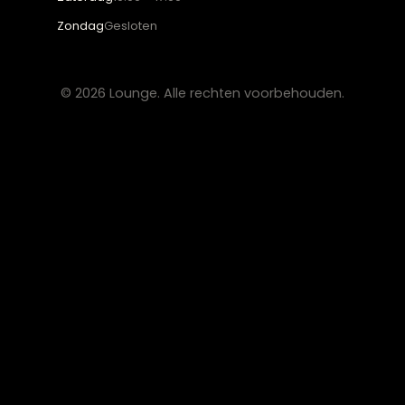
Salontafels
Fauteuils
OVER LOUNGE
Klantenservice
Wooninspiratie
Blogs
Werken bij Lounge
Algemene voorwaarden
Privacy verklaring
CONTACT
Lounge Zwolle
info@lounge-zwolle.nl
038 - 302 02 20
Anthony Fokkerstraat 3, 8013 NS Zwolle
OPENINGSTIJDEN