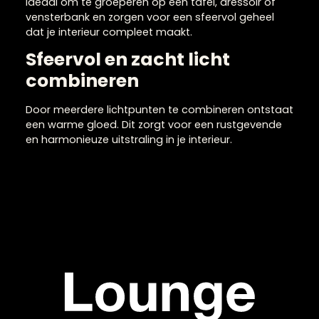
Windlichten &
waxinelichthouders voo
extra sfeer
Windlichten & waxinelichthouders zorgen voor een
warme en gezellige sfeer in huis en maken elke
ruimte direct uitnodigender. Door het zachte,
flikkerende licht ontstaat er een ontspannen
ambiance die perfect is voor zowel dagelijks
gebruik als speciale momenten. Windlichten &
waxinelichthouders zijn verkrijgbaar in verschillend
materialen zoals glas, metaal en keramiek en
passen daardoor in diverse woonstijlen. Ze zijn
ideaal om te groeperen op een tafel, dressoir of
vensterbank en zorgen voor een sfeervol geheel