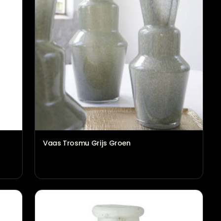
Vaas Rosy roze
€
71,95