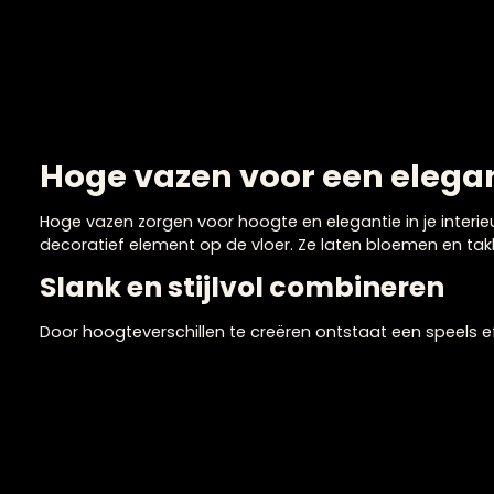
Roze karakteristieke 
€
24,95