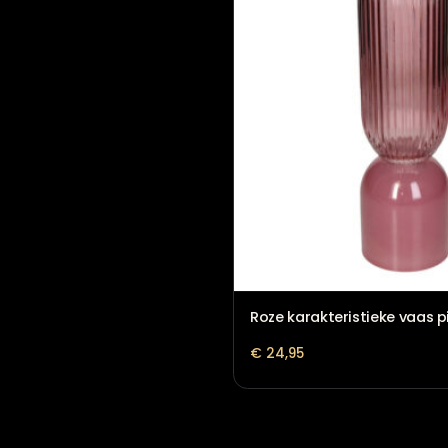
Beige vaas – Stijlvol 
€
25,95