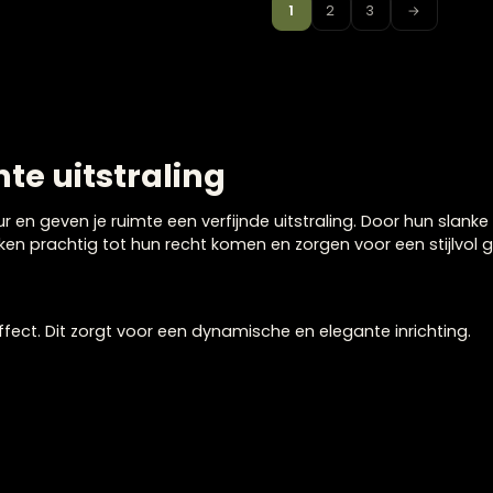
vaas pink
1
2
3