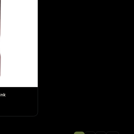
en tijdloos
Bloomingville Vaas Artem
€
71,95