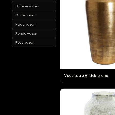
Gouden vazen
Groene vazen
Grote vazen
Hoge vazen
Ronde vazen
Roze vazen
Vaas Louie Antiek br