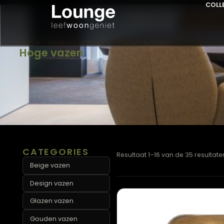
Home
»
Woonaccessoires
»
Potten & vazen
»
Hoge 
Hoge vazen
CATEGORIES
Resultaat 1–16 van de 35 r
Beige vazen
Design vazen
Glazen vazen