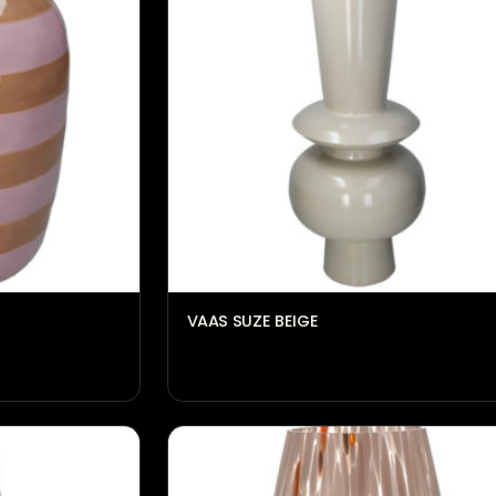
rons
Vaas pim zwart
€
57,95