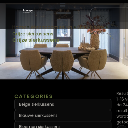
AFSPRAAK MAKEN
Home
»
Woonaccessoires
»
Sierkussens
»
Grijze sierkussens
Grijze sierkussens
Resul
CATEGORIES
1–16 
Beige sierkussens
de 24
resul
Blauwe sierkussens
wordt
geto
Bloemen sierkussens