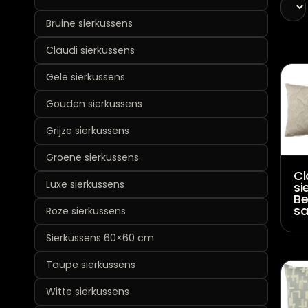
Bruine sierkussens
Claudi sierkussens
Gele sierkussens
Gouden sierkussens
Grijze sierkussens
Groene sierkussens
Cl
Luxe sierkussens
si
Be
s
Roze sierkussens
Sierkussens 60×60 cm
Taupe sierkussens
Witte sierkussens