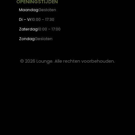
Eetkamerstoelen
Eettafels
Salontafels
Fauteuils
OVER LOUNGE
Klantenservice
Wooninspiratie
Blogs
Werken bij Lounge
Algemene voorwaarden
Privacy verklaring
CONTACT
Lounge Zwolle
info@lounge-zwolle.nl
038 - 302 02 20