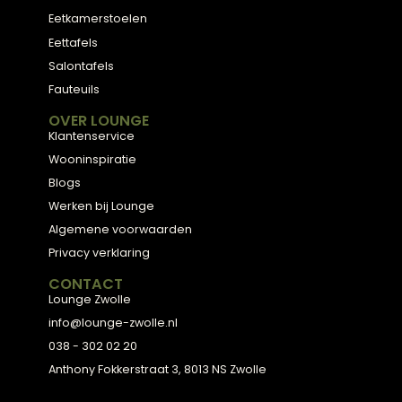
Meubels met karakter, gemaakt van eerlijke
materialen en met de hand afgewerkt — voor
een huis dat aanvoelt als thuis.
ADVIES
2D Ontwerp
3D Ontwerp
Personal Shopping
3D Configurator
BESTSELLERS
Collectie
Hoekbanken