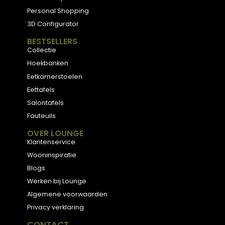
Meubels met karakter, gemaakt van eerlijke
materialen en met de hand afgewerkt, voor
een huis dat aanvoelt als thuis.
ADVIES
2D Ontwerp
3D Ontwerp
Personal Shopping
3D Configurator
BESTSELLERS
Collectie
Hoekbanken
Eetkamerstoelen
Eettafels
Salontafels