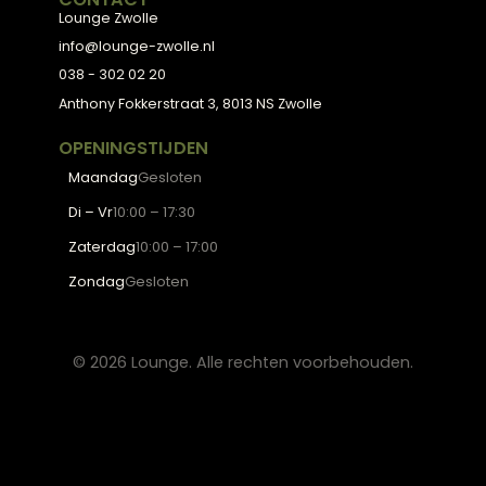
Fauteuils
OVER LOUNGE
Klantenservice
Wooninspiratie
Blogs
Werken bij Lounge
Algemene voorwaarden
Privacy verklaring
CONTACT
Lounge Zwolle
info@lounge-zwolle.nl
038 - 302 02 20
Anthony Fokkerstraat 3, 8013 NS Zwolle
OPENINGSTIJDEN
Maandag
Gesloten