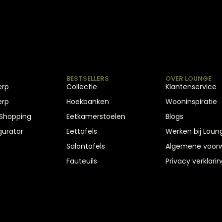
BESTSELLERS
OVER LOUNGE
erp
Collectie
Klantenservice
erp
Hoekbanken
Wooninspiratie
 Shopping
Eetkamerstoelen
Blogs
gurator
Eettafels
Werken bij Loun
Salontafels
Algemene voor
Fauteuils
Privacy verklarin