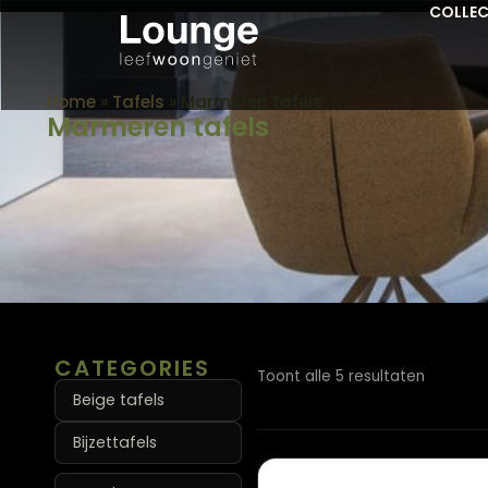
COLLEC
Home
»
Tafels
»
Marmeren tafels
Marmeren tafels
CATEGORIES
Toont alle 5 resultaten
Beige tafels
Bijzettafels