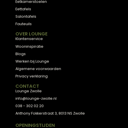
2D Ontwerp
3D Ontwerp
Personal Shopping
3D Configurator
BESTSELLERS
Collectie
Hoekbanken
Eetkamerstoelen
Eettafels
Salontafels
Fauteuils
OVER LOUNGE
Klantenservice
Wooninspiratie
Blogs
Werken bij Lounge