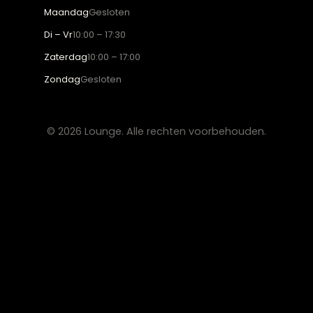
Algemene voorwaarden
Privacy verklaring
CONTACT
Lounge Zwolle
info@lounge-zwolle.nl
038 - 302 02 20
Anthony Fokkerstraat 3, 8013 NS Zwolle
OPENINGSTIJDEN
Maandag
Gesloten
Di – Vr
10:00 – 17:30
Zaterdag
10:00 – 17:00
Zondag
Gesloten