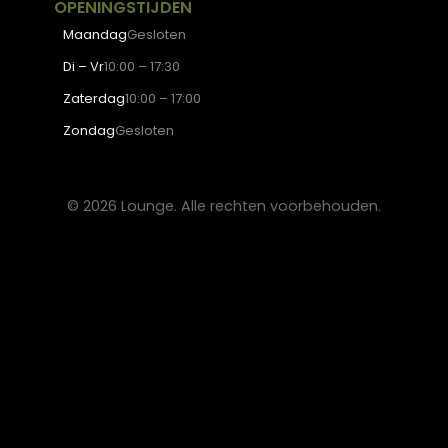
Fauteuils
OVER LOUNGE
Klantenservice
Wooninspiratie
Blogs
Werken bij Lounge
Algemene voorwaarden
Privacy verklaring
CONTACT
Lounge Zwolle
info@lounge-zwolle.nl
038 - 302 02 20
Anthony Fokkerstraat 3, 8013 NS Zwolle
OPENINGSTIJDEN
Maandag
Gesloten