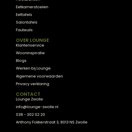
Meubels met karakter, gemaakt van eerlijke
materialen en met de hand afgewerkt, voor
een huis dat aanvoelt als thuis.
ADVIES
2D Ontwerp
3D Ontwerp
Personal Shopping
3D Configurator
BESTSELLERS
Collectie
Hoekbanken
Eetkamerstoelen
Eettafels
Salontafels