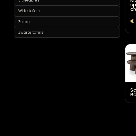
Organische salontafels
Ovale salontafels
Ronde salontafels
Salontafel set
Zwarte salontafels
Sidetables
Witte tafels
Zuilen
Zwarte tafels