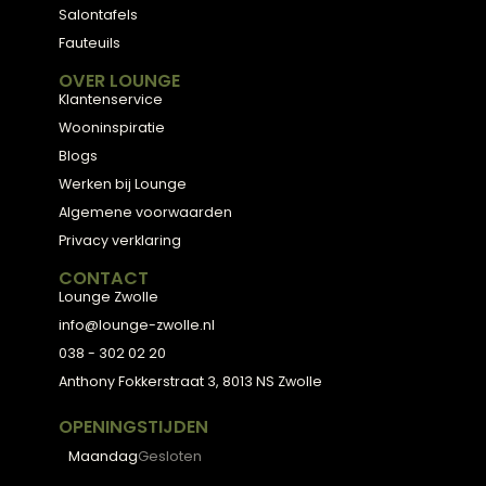
Personal Shopping
3D Configurator
BESTSELLERS
Collectie
Hoekbanken
Eetkamerstoelen
Eettafels
Salontafels
Fauteuils
OVER LOUNGE
Klantenservice
Wooninspiratie
Blogs
Werken bij Lounge
Algemene voorwaarden
Privacy verklaring