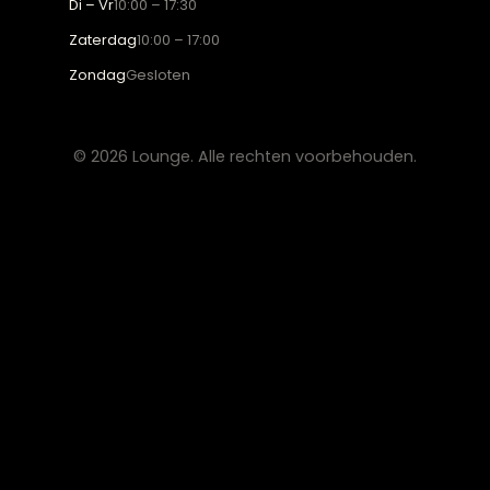
CONTACT
Lounge Zwolle
info@lounge-zwolle.nl
038 - 302 02 20
Anthony Fokkerstraat 3, 8013 NS Zwolle
OPENINGSTIJDEN
Maandag
Gesloten
Di – Vr
10:00 – 17:30
Zaterdag
10:00 – 17:00
Zondag
Gesloten
© 2026 Lounge. Alle rechten voorbehouden.