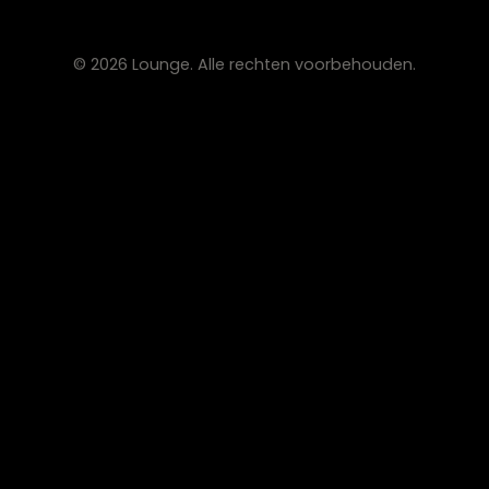
Lounge Zwolle
info@lounge-zwolle.nl
038 - 302 02 20
Anthony Fokkerstraat 3, 8013 NS Zwolle
OPENINGSTIJDEN
Maandag
Gesloten
Di – Vr
10:00 – 17:30
Zaterdag
10:00 – 17:00
Zondag
Gesloten
© 2026 Lounge. Alle rechten voorbehouden.