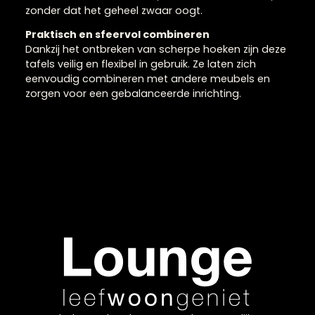
ruimte en wordt de zithoek optisch toegankelijker.
Dit maakt ze ideaal voor zowel kleine als grotere
woonkamers. Ronde salontafels combineren
moeiteloos met verschillende stijlen, van modern
tot landelijk, en vormen een stijlvolle basis voor je
interieur. Ze bieden voldoende ruimte voor
accessoires zoals boeken, kaarsen en decoratie,
zonder dat het geheel zwaar oogt.
Praktisch en sfeervol combineren
Dankzij het ontbreken van scherpe hoeken zijn dez
tafels veilig en flexibel in gebruik. Ze laten zich
eenvoudig combineren met andere meubels en
zorgen voor een gebalanceerde inrichting.