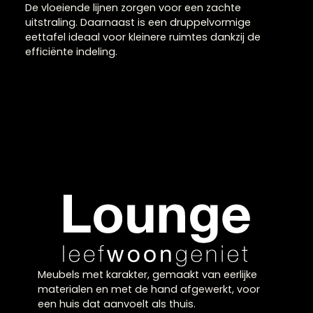
Eettafel in druppelvorm
voor een uniek design
Een eettafel in een druppelvorm is dé blikvanger in
je eetkamer. Door de organische vorm creëert een
een druppelvormige eettafel een speels en moder
effect dat perfect past in eigentijdse interieurs.
Organisch en ruimtebesparend
De vloeiende lijnen zorgen voor een zachte
uitstraling. Daarnaast is een druppelvormige
eettafel ideaal voor kleinere ruimtes dankzij de
efficiënte indeling.