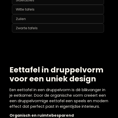
Organische salontafels
Ovale salontafels
Ronde salontafels
Salontafel set
Zwarte salontafels
Sidetables
Witte tafels
Zuilen
Zwarte tafels