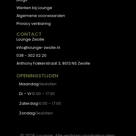
Personal Shopping
3D Configurator
BESTSELLERS
Collectie
Hoekbanken
Eetkamerstoelen
Eettafels
Salontafels
Fauteuils
OVER LOUNGE
Klantenservice
Wooninspiratie
Blogs
Werken bij Lounge
Algemene voorwaarden
Privacy verklaring