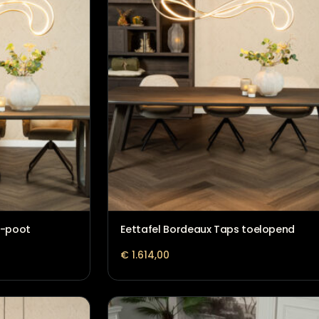
outen O-poot
Eettafel Bordeaux Taps t
€
1.614,00