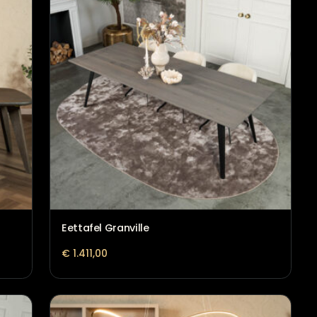
oelopend
Eettafel Granville
€
1.411,00