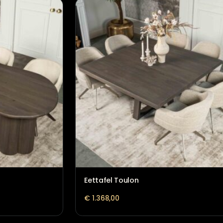
 Mikado poot
Eettafel Nancy
€
1.718,00