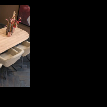
St. Tropez eettafel
€
2.428,00