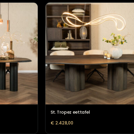
Eettafel Toulon
€
1.368,00