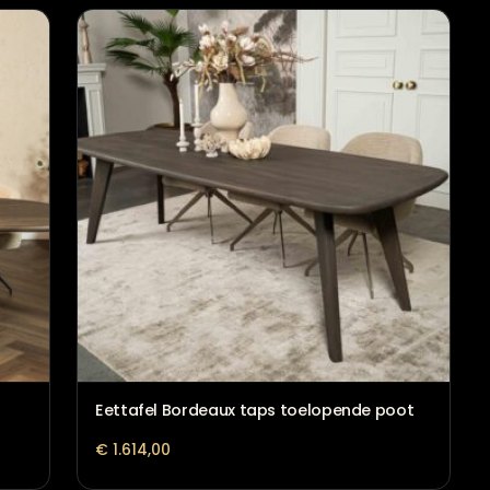
Eettafel Toulouse Hercules poo
€
1.750,00