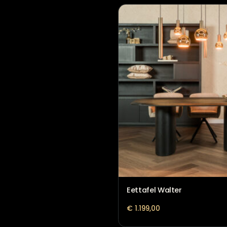
Eettafel St. Tropez
€
2.428,00