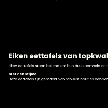
Eettafel Cannes
€
1.813,00