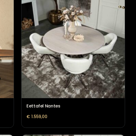
Eettafel Marseille met spinpoot
€
1.719,00