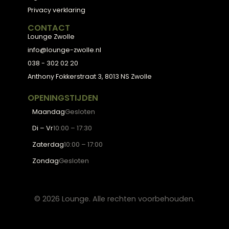
Eettafels
Salontafels
Fauteuils
OVER LOUNGE
Klantenservice
Wooninspiratie
Blogs
Werken bij Lounge
Algemene voorwaarden
Privacy verklaring
CONTACT
Lounge Zwolle
info@lounge-zwolle.nl
038 - 302 02 20
Anthony Fokkerstraat 3, 8013 NS Zwolle