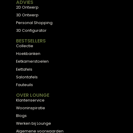
Meubels met karakter, gemaakt van eerlijke
materialen en met de hand afgewerkt, voor
een huis dat aanvoelt als thuis.
ADVIES
2D Ontwerp
3D Ontwerp
Personal Shopping
3D Configurator
BESTSELLERS
Collectie
Hoekbanken
Eetkamerstoelen