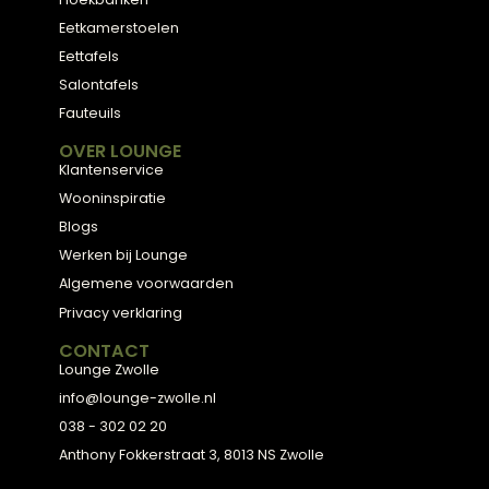
Meubels met karakter, gemaakt van eerlijke
materialen en met de hand afgewerkt, voor
een huis dat aanvoelt als thuis.
ADVIES
2D Ontwerp
3D Ontwerp
Personal Shopping
3D Configurator
BESTSELLERS
Collectie
Hoekbanken
Eetkamerstoelen