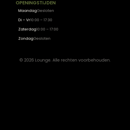
Eettafels
Salontafels
Fauteuils
OVER LOUNGE
Klantenservice
Wooninspiratie
Blogs
Werken bij Lounge
Algemene voorwaarden
Privacy verklaring
CONTACT
Lounge Zwolle
info@lounge-zwolle.nl
038 - 302 02 20
Anthony Fokkerstraat 3, 8013 NS Zwolle