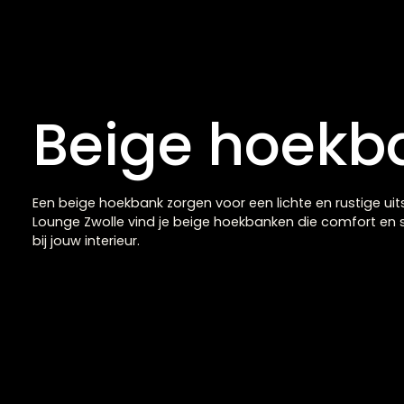
Hoekbank Victoria
€
1.792,00