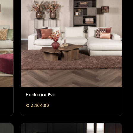
etween
Hoekbank Claire met in betwee