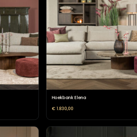
wdy
Hoekbank Claire met in b
€
1.749,00