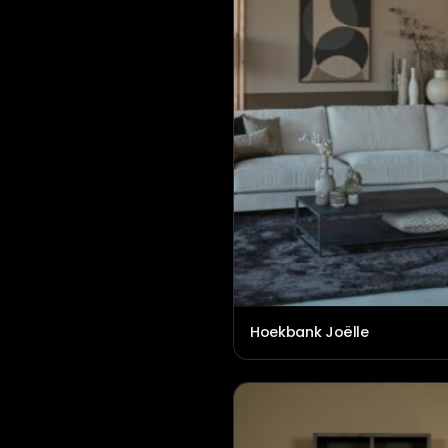
Hoekbank Delphine
€
2.586,00