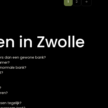
triple lazy met in
1
2