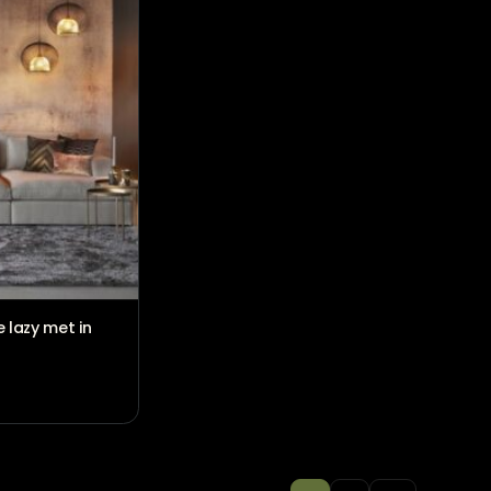
Claire u-opstelling
€
2.310,00