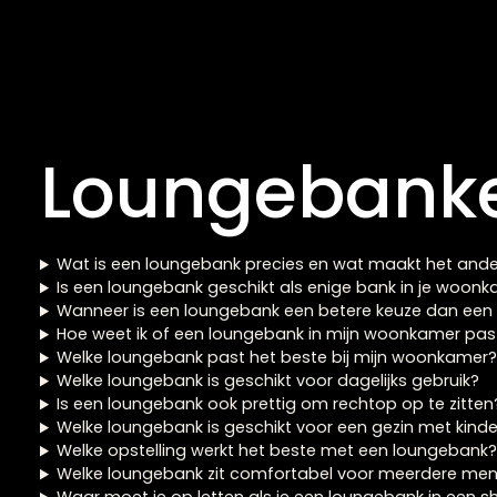
Loungebank Annabelle 
between
€
2.546,00