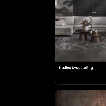
Hoekbank Victoria
€
1.792,00