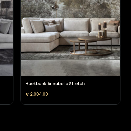
Loungebank Annabelle Double L
Between