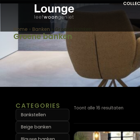
COLLEC
Home
»
Banken
»
Groene banken
Groene banken
CATEGORIES
Toont alle 16 resultaten
Bankstellen
Beige banken
Blauwe banken