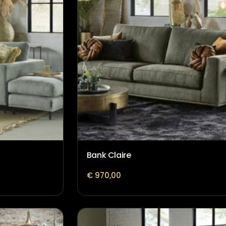
Bank Claire
€
970,00