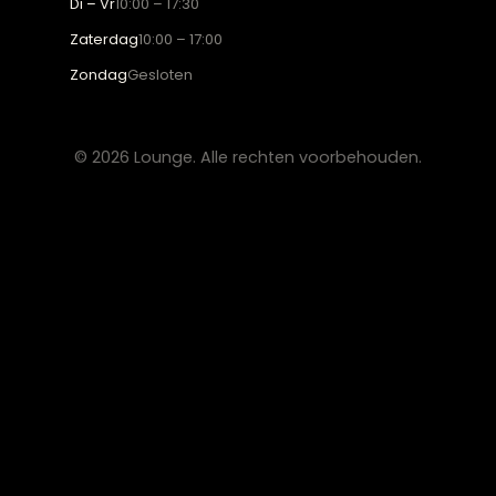
OVER LOUNGE
Klantenservice
Wooninspiratie
Blogs
Werken bij Lounge
Algemene voorwaarden
Privacy verklaring
CONTACT
Lounge Zwolle
info@lounge-zwolle.nl
038 - 302 02 20
Anthony Fokkerstraat 3, 8013 NS Zwolle
OPENINGSTIJDEN
Maandag
Gesloten