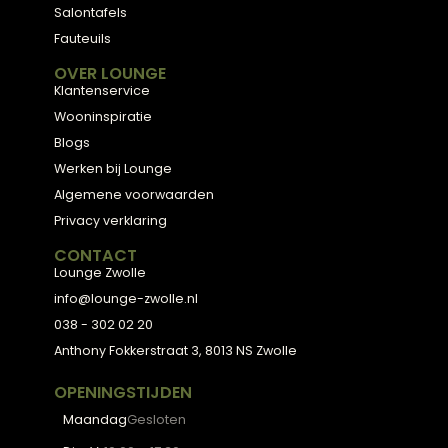
materialen en met de hand afgewerkt — voor
een huis dat aanvoelt als thuis.
ADVIES
2D Ontwerp
3D Ontwerp
Personal Shopping
3D Configurator
BESTSELLERS
Collectie
Hoekbanken
Eetkamerstoelen
Eettafels
Salontafels
Fauteuils