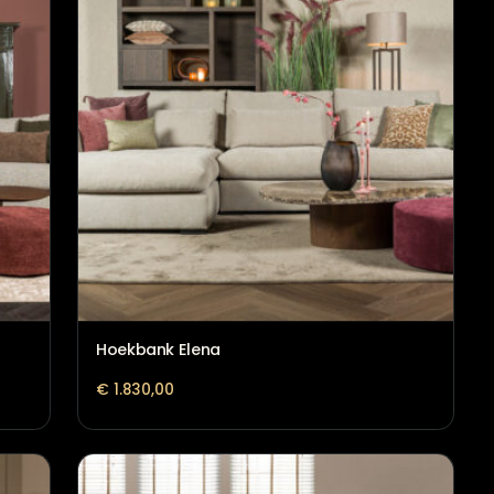
Hoekbank Claire met in betwee
€
1.749,00