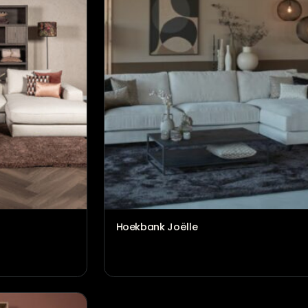
 in between
Hoekbank Delphine
€
2.586,00