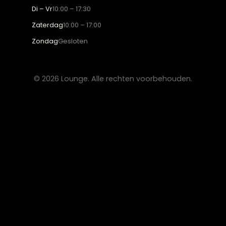
Fauteuils
OVER LOUNGE
Klantenservice
Wooninspiratie
Blogs
Werken bij Lounge
Algemene voorwaarden
Privacy verklaring
CONTACT
Lounge Zwolle
info@lounge-zwolle.nl
038 - 302 02 20
Anthony Fokkerstraat 3, 8013 NS Zwolle
OPENINGSTIJDEN
Maandag
Gesloten