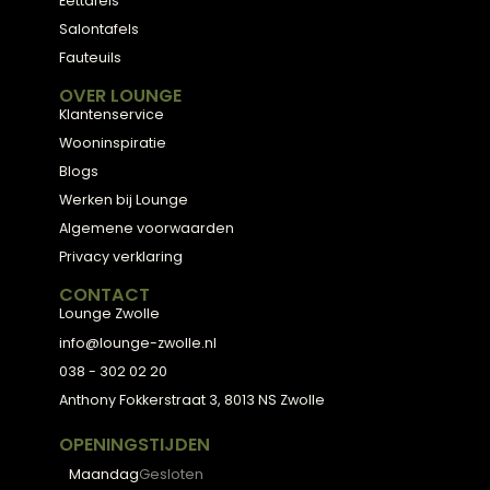
Meubels met karakter, gemaakt van eerlijke
materialen en met de hand afgewerkt, voor
een huis dat aanvoelt als thuis.
ADVIES
2D Ontwerp
3D Ontwerp
Personal Shopping
3D Configurator
BESTSELLERS
Collectie
Hoekbanken
Eetkamerstoelen
Eettafels
Salontafels