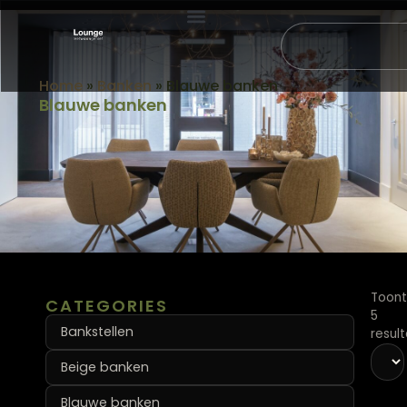
AFSPRAAK MAKEN
Home
»
Banken
»
Blauwe banken
Blauwe banken
Toont
CATEGORIES
5
Bankstellen
resul
Beige banken
Blauwe banken