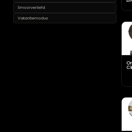
Lekker geurtje
Mancave
Marmermania
Smoorverliefd
Vakantiemodus