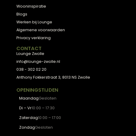
3D Ontwerp
Personal Shopping
3D Configurator
BESTSELLERS
Collectie
Hoekbanken
Eetkamerstoelen
Eettafels
Salontafels
Fauteuils
OVER LOUNGE
Klantenservice
Wooninspiratie
Blogs
Werken bij Lounge