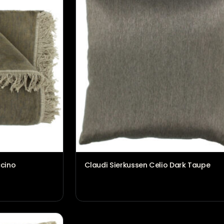
l Huisparfum
Bloomingville Waxinelichth
€
24,95