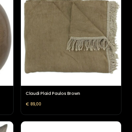
rstokjes
Atelier Rebul Istanbul Handzeep