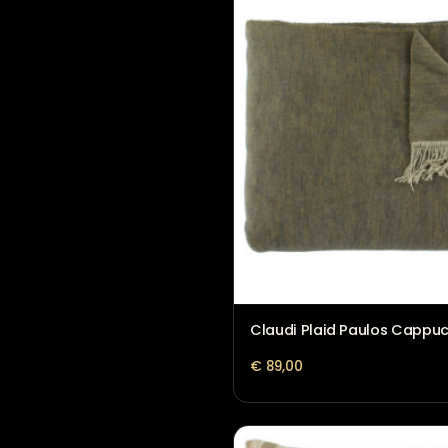
Atelier Rebul Istanbu
€
38,95