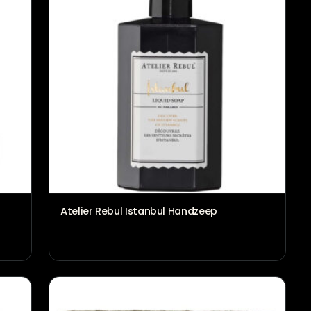
€
124,95