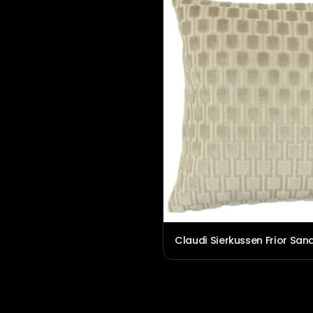
Claudi Plaid Paulos 
€
89,00