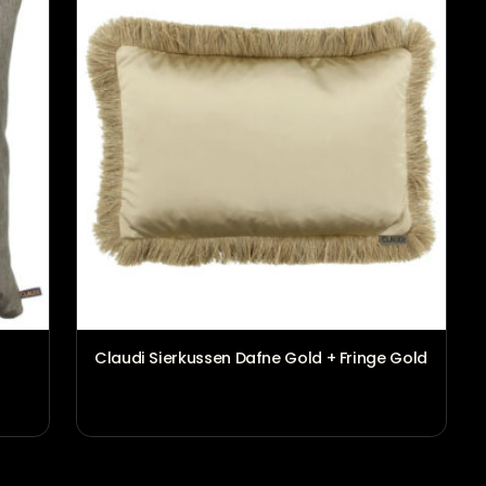
ouder Filia
Claudi Plaid Paulos Brown
€
89,00