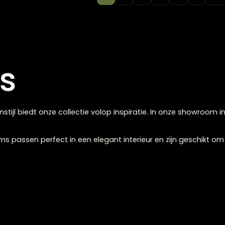
or Sand
1
2
3
4