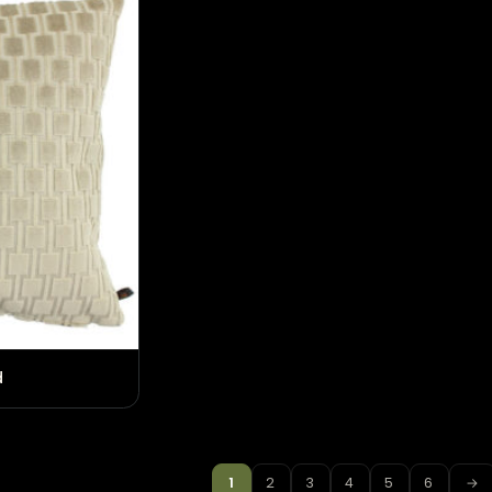
Cappuccino
Claudi Sierkussen Celio D