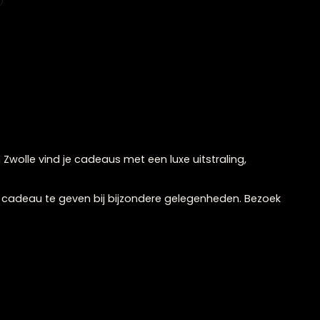
5
6
→