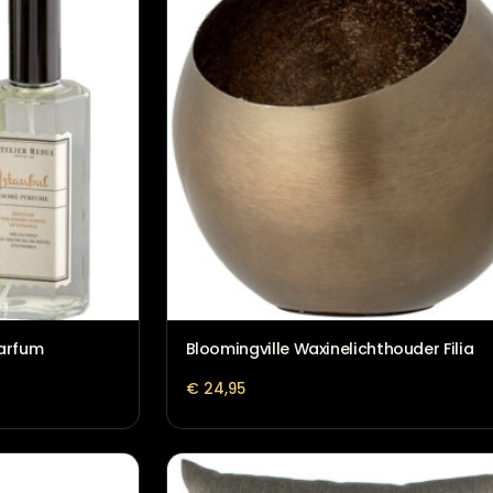
l Geurkaars
Atelier Rebul Istanbul Geu
€
36,95