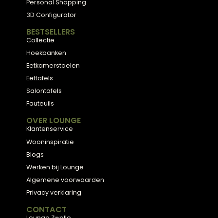
Meubels met karakter, gemaakt van eerlijke
materialen en met de hand afgewerkt — voor
een huis dat aanvoelt als thuis.
ADVIES
2D Ontwerp
3D Ontwerp