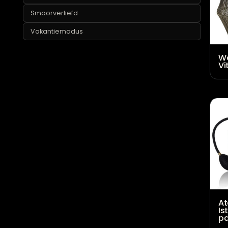
Lekker geurtje
Mancave
Marmermania
Smoorverliefd
Vakantiemodus