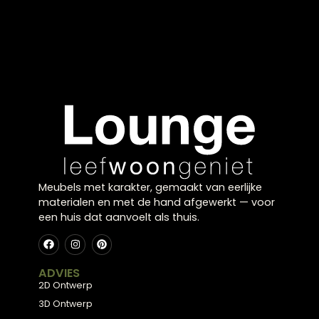
Cosy home
Een warm en gezellig interieur begint met de juiste
details. In onze showroom in Zwolle vind je cadeau
die zorgen voor een huiselijk en comfortabel
gevoel. Denk aan zachte materialen, warme kleure
en sfeervolle accenten.
Bij Lounge Zwolle helpen we je graag bij het vinden
van een cadeau dat bijdraagt aan een fijne
woonomgeving. Kom langs in onze meubelwinkel
en ontdek hoe kleine items een groot verschil
maken.