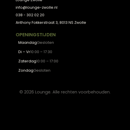
Personal Shopping
3D Configurator
BESTSELLERS
Collectie
Hoekbanken
Eetkamerstoelen
Eettafels
Salontafels
Fauteuils
OVER LOUNGE
Klantenservice
Wooninspiratie
Blogs
Werken bij Lounge
Algemene voorwaarden
Privacy verklaring