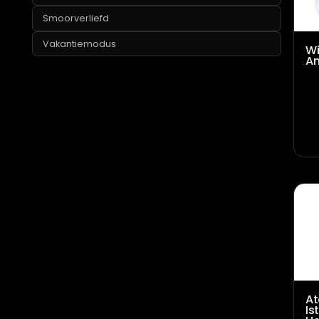
Lekker geurtje
Mancave
Marmermania
Smoorverliefd
Vakantiemodus