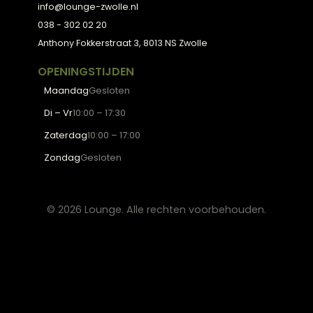
3D Configurator
BESTSELLERS
Collectie
Hoekbanken
Eetkamerstoelen
Eettafels
Salontafels
Fauteuils
OVER LOUNGE
Klantenservice
Wooninspiratie
Blogs
Werken bij Lounge
Algemene voorwaarden
Privacy verklaring