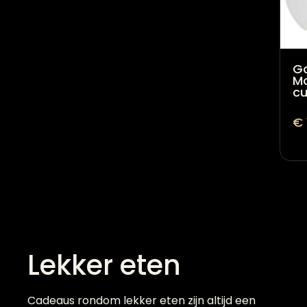
G
Mo
cu
€
Lekker eten
Cadeaus rondom lekker eten zijn altijd een