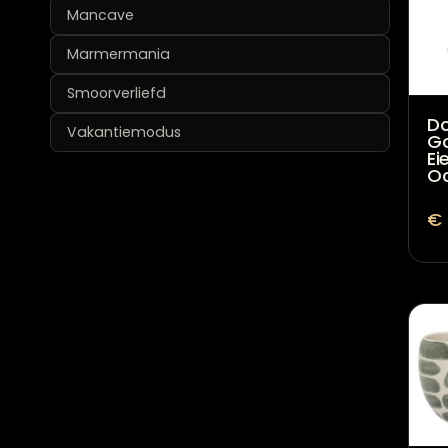
Mancave
Marmermania
Smoorverliefd
Do
Vakantiemodus
G
Ei
O
€