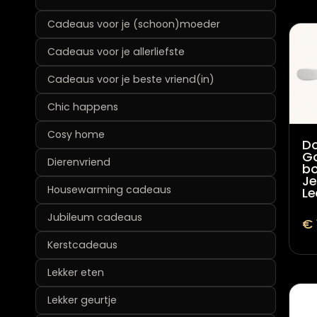
Cadeaus voor je (schoon)moeder
Cadeaus voor je allerliefste
Cadeaus voor je beste vriend(in)
Chic happens
Cosy home
Do
G
Dierenvriend
bo
J
Housewarming cadeaus
Le
Jubileum cadeaus
€
Kerstcadeaus
Lekker eten
Lekker geurtje