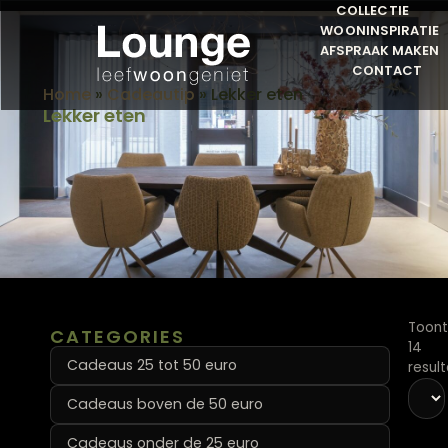
COLLECTIE
WOONINSPIRATIE
AFSPRAAK MAKEN
CONTACT
Home
»
Cadeautip
»
Lekker eten
Lekker eten
Toont
CATEGORIES
14
Cadeaus 25 tot 50 euro
resul
Cadeaus boven de 50 euro
Cadeaus onder de 25 euro