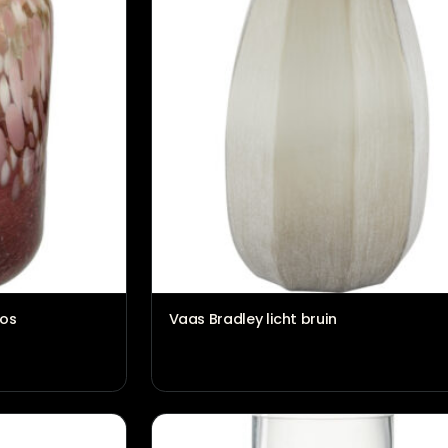
rtem
Doing Goods Bordje Mia P
€
44,95