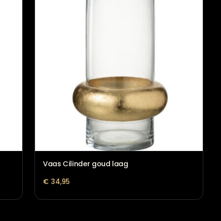
Vaas Carino grijs
€
158,95