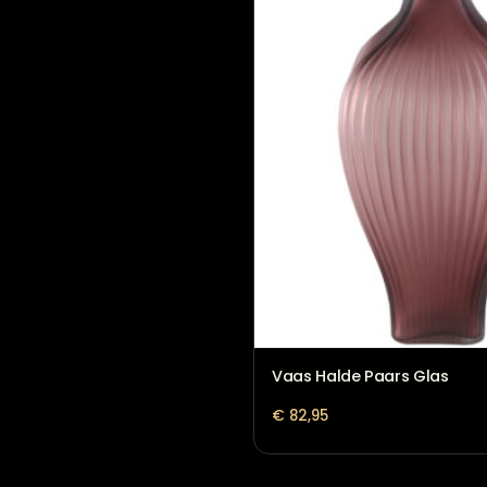
Vaas Cilinder goud
€
83,95