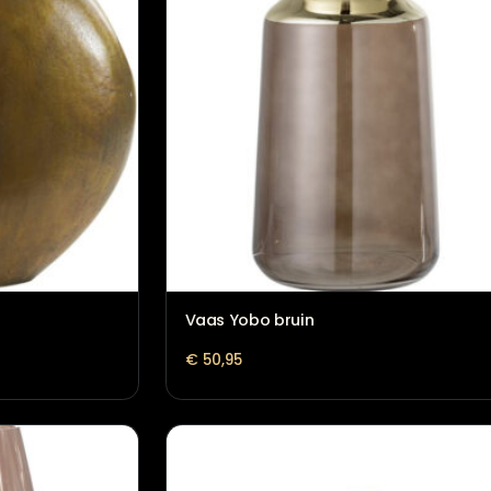
 Brons
Vaas Yobo bruin