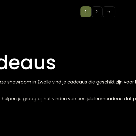
as
1
2