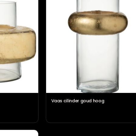
n tijdloos
Vaas Bradley licht bruin