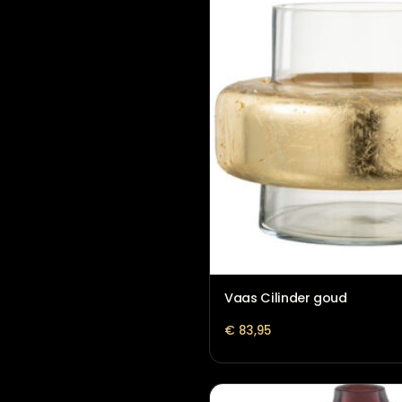
Roze vaas – Stijlvol e
€
57,95