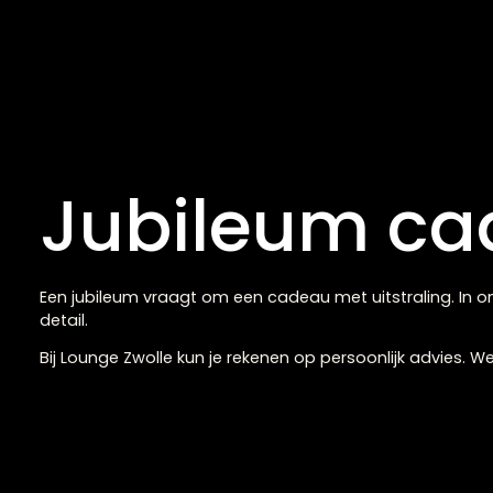
Vaas Halde Paars Gl
€
82,95