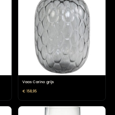
oppy
Fotolijst bruin