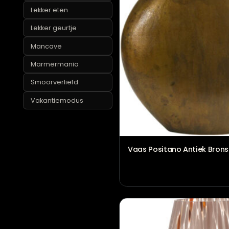
cadeaus
Jubileum cadeaus
Kerstcadeaus
Lekker eten
Lekker geurtje
Mancave
Marmermania
Smoorverliefd
Vakantiemodus
Vaas Positano Antiek