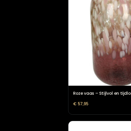
Bloomingville Vaas A
€
71,95