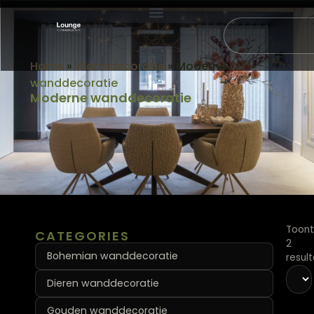
AFSPRAAK MAKEN
Home
»
Wanddecoratie
»
Moderne
wanddecoratie
Moderne wanddecoratie
Toont
CATEGORIES
2
Bohemian wanddecoratie
resul
Dieren wanddecoratie
Gouden wanddecoratie