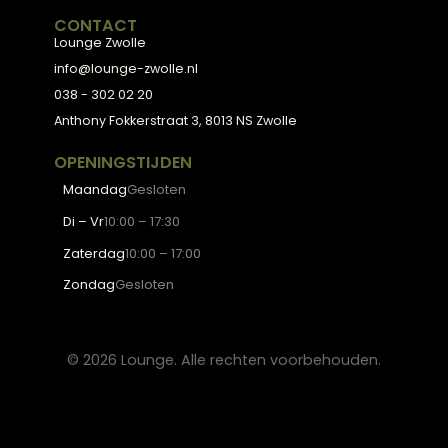
Hoekbanken
Eetkamerstoelen
Eettafels
Salontafels
Fauteuils
OVER LOUNGE
Klantenservice
Wooninspiratie
Blogs
Werken bij Lounge
Algemene voorwaarden
Privacy verklaring
CONTACT
Lounge Zwolle
info@lounge-zwolle.nl