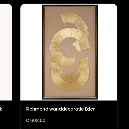
k
Richmond wanddecoratie Eden
€
608,00