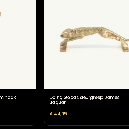
om haak
Doing Goods deurgreep James
Jaguar
€
44,95