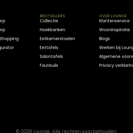
BESTSELLERS
OVER LOUNGE
erp
Collectie
Klantenservice
erp
Hoekbanken
Wooninspiratie
 Shopping
Eetkamerstoelen
Blogs
gurator
Eettafels
Werken bij Loun
Salontafels
Algemene voor
Fauteuils
Privacy verklarin
© 2026 Lounge. Alle rechten voorbehouden.