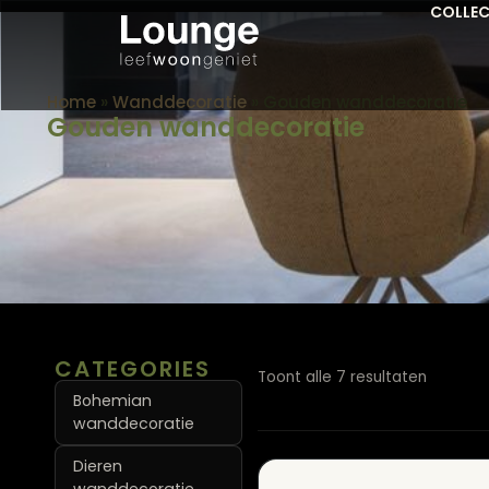
COLLEC
Home
»
Wanddecoratie
»
Gouden wanddecoratie
Gouden wanddecoratie
CATEGORIES
Toont alle 7 resultaten
Bohemian
wanddecoratie
Dieren