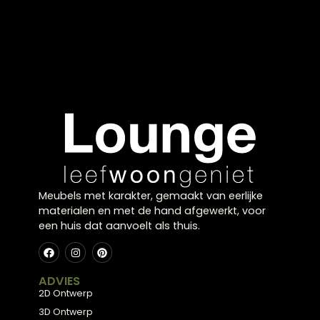
creativiteit. Het maakt van de kamer een plek waa
spelen en ontspannen samenkomen. Door te
variëren in stijlen en thema’s creëer je een unieke
ruimte die meegroeit met de wensen van je kind.
Vrolijk en inspirerend
inrichten
Door te kiezen voor speelse elementen en zachte
tinten ontstaat een veilige en warme omgeving. Di
draagt bij aan een prettige sfeer in de kamer.