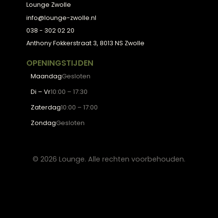
Collectie
Hoekbanken
Eetkamerstoelen
Eettafels
Salontafels
Fauteuils
OVER LOUNGE
Klantenservice
Wooninspiratie
Blogs
Werken bij Lounge
Algemene voorwaarden
Privacy verklaring
CONTACT
Lounge Zwolle
info@lounge-zwolle.nl