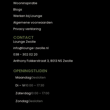
BESTSELLERS
Collectie
Hoekbanken
Eetkamerstoelen
Eettafels
Salontafels
Fauteuils
OVER LOUNGE
Klantenservice
Wooninspiratie
Blogs
Werken bij Lounge
Algemene voorwaarden
Privacy verklaring
CONTACT
Lounge Zwolle