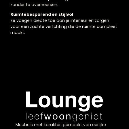
Wandlampen zijn ideaal voor het creëren van
sfeervolle en gerichte verlichting in huis. Ze nemen
weinig ruimte in beslag en zorgen voor een warme
en rustige uitstraling. Wandlampen zijn perfect vo
gebruik in de hal, slaapkamer of woonkamer en
dragen bij aan een gebalanceerde lichtverdeling.
Door hun subtiele plaatsing versterken ze de sfeer
zonder te overheersen.
Ruimtebesparend en stijlvol
Ze voegen diepte toe aan je interieur en zorgen
voor een zachte verlichting die de ruimte complee
maakt.