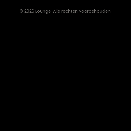
info@lounge-zwolle.nl
038 - 302 02 20
Anthony Fokkerstraat 3, 8013 NS Zwolle
OPENINGSTIJDEN
Maandag
Gesloten
Di – Vr
10:00 – 17:30
Zaterdag
10:00 – 17:00
Zondag
Gesloten
© 2026 Lounge. Alle rechten voorbehouden.