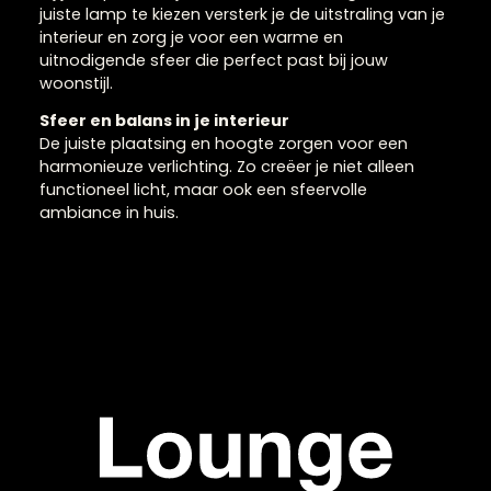
Hanglampen voor
sfeervolle verlichting
Hanglampen zijn bepalend voor de sfeer in je
interieur en vormen vaak het centrale lichtpunt in
een ruimte. Ze zorgen voor gericht licht en creëren
tegelijkertijd een stijlvolle uitstraling boven de
eettafel, in de woonkamer of in de hal.
Hanglampen combineren functionaliteit met
design en zijn verkrijgbaar in diverse vormen,
materialen en stijlen. Hierdoor sluiten ze altijd aan
bij jouw persoonlijke smaak en inrichting. Door de
juiste lamp te kiezen versterk je de uitstraling van j
interieur en zorg je voor een warme en
uitnodigende sfeer die perfect past bij jouw
woonstijl.