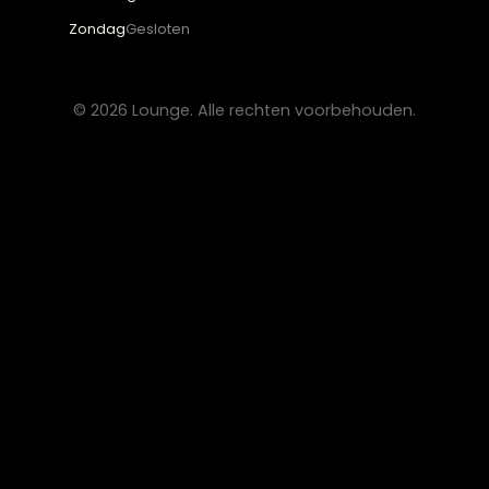
OVER LOUNGE
Klantenservice
Wooninspiratie
Blogs
Werken bij Lounge
Algemene voorwaarden
Privacy verklaring
CONTACT
Lounge Zwolle
info@lounge-zwolle.nl
038 - 302 02 20
Anthony Fokkerstraat 3, 8013 NS Zwolle
OPENINGSTIJDEN
Maandag
Gesloten