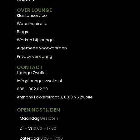
Meubels met karakter, gemaakt van eerlijke
materialen en met de hand afgewerkt — voor
een huis dat aanvoelt als thuis.
ADVIES
2D Ontwerp
3D Ontwerp
Personal Shopping
3D Configurator
BESTSELLERS
Collectie
Hoekbanken
Eetkamerstoelen
Eettafels
Salontafels
Fauteuils