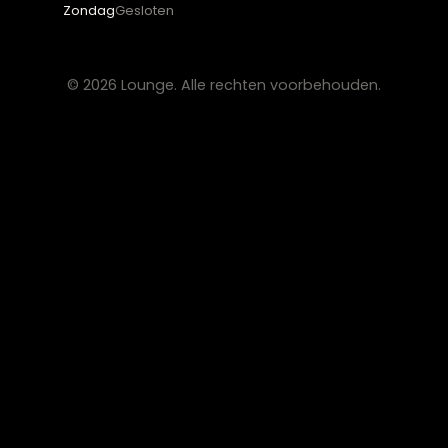
OVER LOUNGE
Klantenservice
Wooninspiratie
Blogs
Werken bij Lounge
Algemene voorwaarden
Privacy verklaring
CONTACT
Lounge Zwolle
info@lounge-zwolle.nl
038 - 302 02 20
Anthony Fokkerstraat 3, 8013 NS Zwolle
OPENINGSTIJDEN
Maandag
Gesloten
Di – Vr
10:00 – 17:30