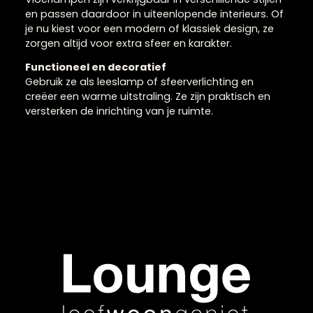
Vloerlampen als
eyecatcher in huis
Vloerlampen geven je interieur hoogte en zorgen
voor een stijlvolle en sfeervolle verlichting. Ze zijn
ideaal als aanvulling op bestaande lichtbronnen e
vormen vaak een echte blikvanger in de ruimte.
Vloerlampen zijn verkrijgbaar in verschillende stijlen
en passen daardoor in uiteenlopende interieurs. O
je nu kiest voor een modern of klassiek design, ze
zorgen altijd voor extra sfeer en karakter.