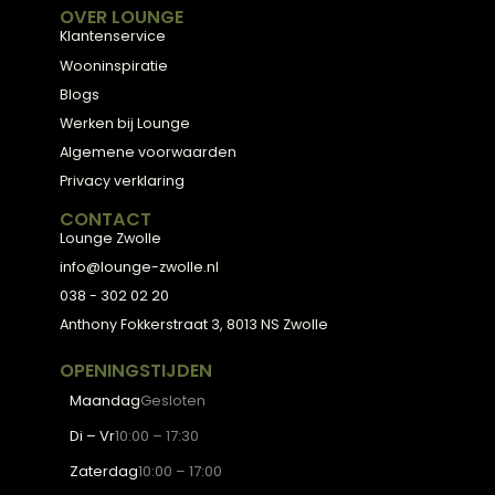
materialen en met de hand afgewerkt, voor
een huis dat aanvoelt als thuis.
ADVIES
2D Ontwerp
3D Ontwerp
Personal Shopping
3D Configurator
BESTSELLERS
Collectie
Hoekbanken
Eetkamerstoelen
Eettafels
Salontafels
Fauteuils