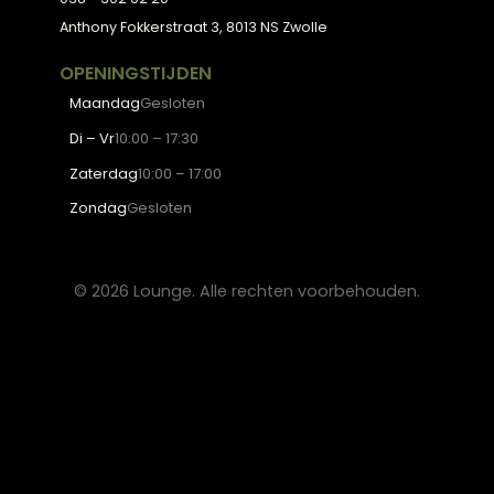
BESTSELLERS
Collectie
Hoekbanken
Eetkamerstoelen
Eettafels
Salontafels
Fauteuils
OVER LOUNGE
Klantenservice
Wooninspiratie
Blogs
Werken bij Lounge
Algemene voorwaarden
Privacy verklaring
CONTACT
Lounge Zwolle