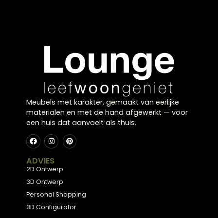
invulling aan je woonruimte. Lampenkappen zorge
niet alleen voor een mooie uitstraling, maar ook
voor een prettige lichtverdeling in huis. Ze
verzachten het licht en creëren een warme en
gezellige ambiance. Dankzij het brede aanbod zijn
lampenkappen geschikt voor verschillende
woonstijlen, van modern tot klassiek en van
minimalistisch tot uitgesproken.
Sfeer en uitstraling combineren
Door te variëren met stoffen, kleuren en vormen
kun je eenvoudig een unieke sfeer neerzetten. Zo
sluit je verlichting perfect aan bij de rest van je
interieur.