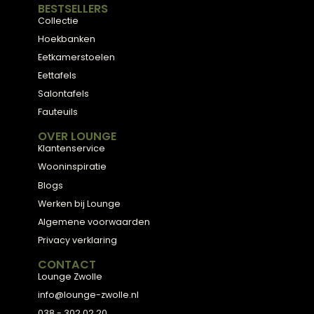
Meubels met karakter, gemaakt van eerlijke
materialen en met de hand afgewerkt — voor
een huis dat aanvoelt als thuis.
ADVIES
2D Ontwerp
3D Ontwerp
Personal Shopping
3D Configurator