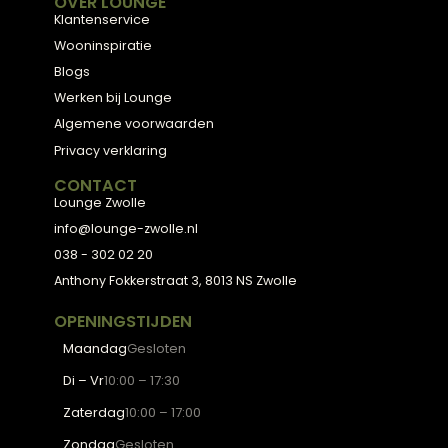
ADVIES
2D Ontwerp
3D Ontwerp
Personal Shopping
3D Configurator
BESTSELLERS
Collectie
Hoekbanken
Eetkamerstoelen
Eettafels
Salontafels
Fauteuils
OVER LOUNGE
Klantenservice
Wooninspiratie
Blogs