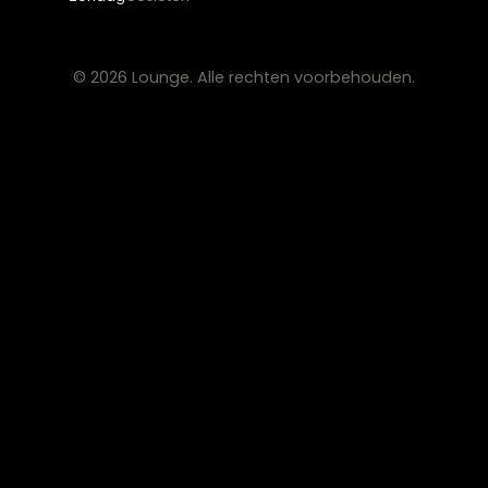
Werken bij Lounge
Algemene voorwaarden
Privacy verklaring
CONTACT
Lounge Zwolle
info@lounge-zwolle.nl
038 - 302 02 20
Anthony Fokkerstraat 3, 8013 NS Zwolle
OPENINGSTIJDEN
Maandag
Gesloten
Di – Vr
10:00 – 17:30
Zaterdag
10:00 – 17:00
Zondag
Gesloten