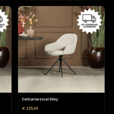
0
Eetkamerstoel Milo Beige
€
239,00