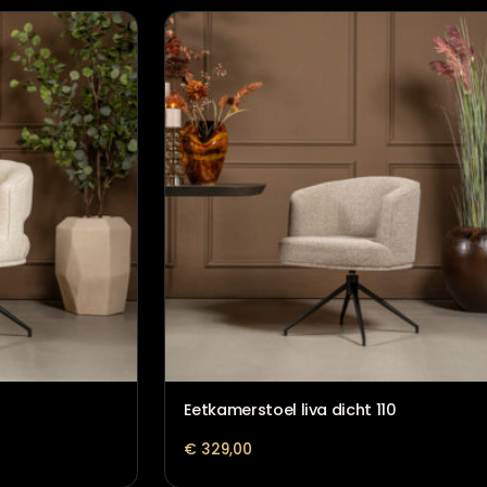
Eetkamerstoel Esmee met
Beige Mellow
€
139,00