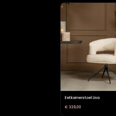
Eetkamerstoel Dave
€
259,00