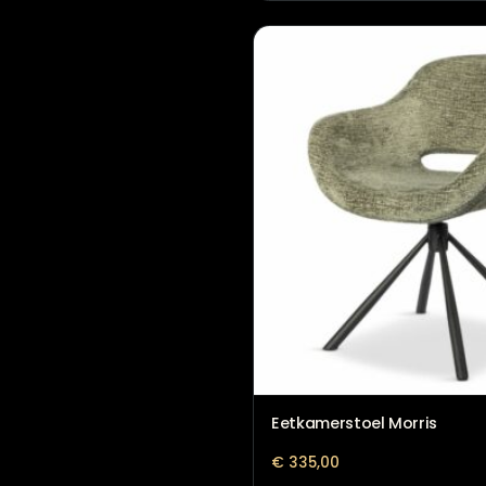
Eetkamerstoel Liva
€
329,00