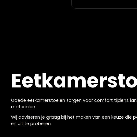
Eetkamerstoel Rosal
€
239,00