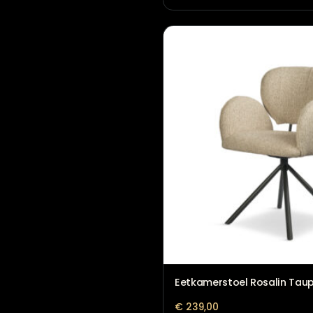
Eetkamerstoel Morris
€
335,00