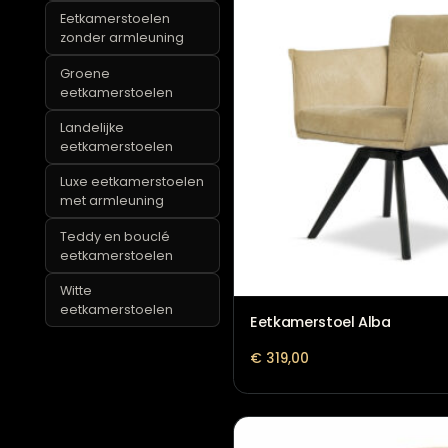
Eetkamerstoelen met
wieltjes
Eetkamerstoelen
zonder armleuning
Groene
eetkamerstoelen
Landelijke
eetkamerstoelen
Luxe eetkamerstoelen
met armleuning
Teddy en bouclé
eetkamerstoelen
Witte
eetkamerstoelen
Eetkamerstoel Alba
€
319,00