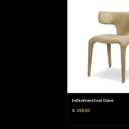
Eetkamerstoel Bowie
€
329,00