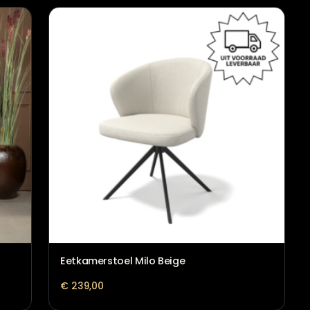
 armleuning
Eetkamerstoel Jon met armleu
€
179,00