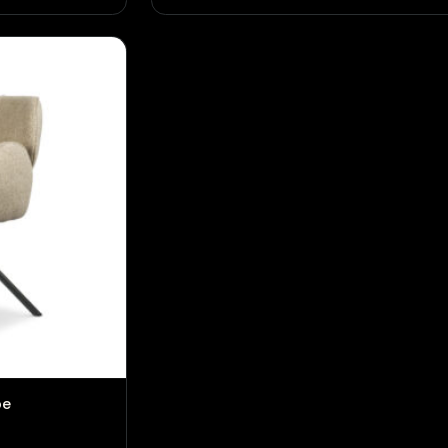
Eetkamerstoel Oliver
€
249,00