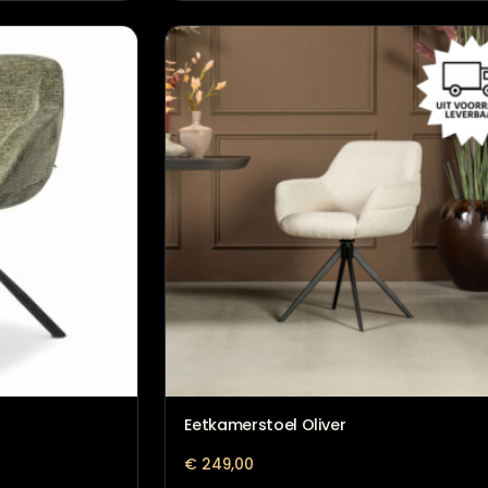
Eetkamerstoel liva dicht 11
€
329,00