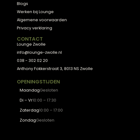
ADVIES
2D Ontwerp
3D Ontwerp
Personal Shopping
3D Configurator
BESTSELLERS
Collectie
Hoekbanken
Eetkamerstoelen
Eettafels
Salontafels
Fauteuils
OVER LOUNGE
Klantenservice
Wooninspiratie