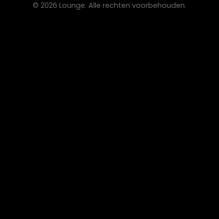
Blogs
Werken bij Lounge
Algemene voorwaarden
Privacy verklaring
CONTACT
Lounge Zwolle
info@lounge-zwolle.nl
038 - 302 02 20
Anthony Fokkerstraat 3, 8013 NS Zwolle
OPENINGSTIJDEN
Maandag
Gesloten
Di – Vr
10:00 – 17:30
Zaterdag
10:00 – 17:00
Zondag
Gesloten