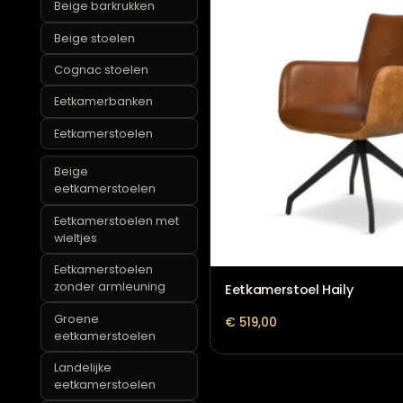
rugleuning
Beige barkrukken
Beige stoelen
Cognac stoelen
Eetkamerbanken
Eetkamerstoelen
Beige
eetkamerstoelen
Eetkamerstoelen met
wieltjes
Eetkamerstoelen
zonder armleuning
Eetkamerstoel Haily
Groene
€
519,00