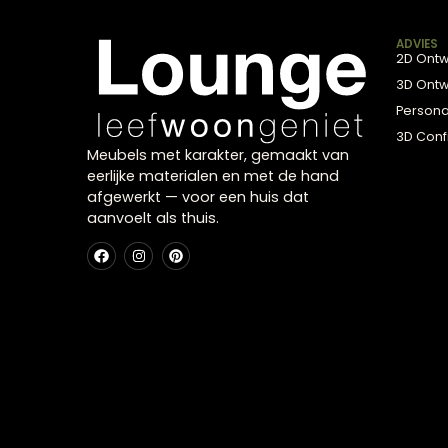
Leren stoel
Leren stoelen stralen luxe en duurzaamheid uit. Ze 
eetkamerstoelen in diverse stijlen. Wij helpen je gra
A
P