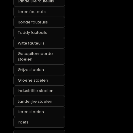
Fauteuils met
armleuning
Grijze fauteuils
Groene fauteuils
Landelijke fauteuils
Leren fauteuils
Ronde fauteuils
Teddy fauteuils
Witte fauteuils
Gecapitonneerde
stoelen
Grijze stoelen