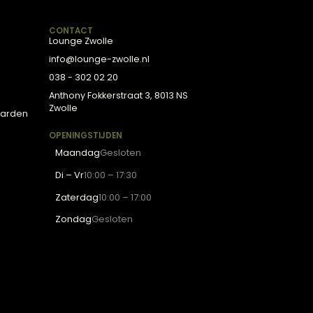
de showroom van Lounge Zwolle vind je leren fauteuils en
.
R LOUNGE
CONTACT
tenservice
Lounge Zwolle
inspiratie
info@lounge-zwolle.nl
s
038 - 302 02 20