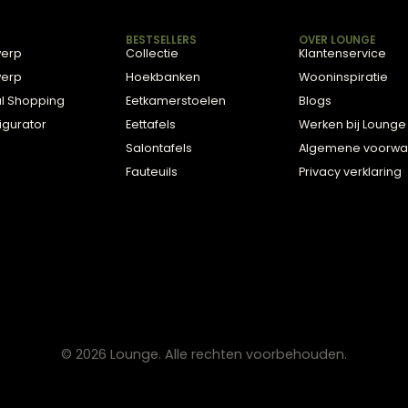
en in Zwolle
zijn comfortabel en geschikt voor dagelijks gebruik. In 
ag bij het kiezen van een stoel die past bij jouw interieur
DVIES
BESTSELLERS
OVE
2D Ontwerp
Collectie
Klan
3D Ontwerp
Hoekbanken
Woon
ersonal Shopping
Eetkamerstoelen
Blog