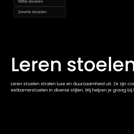
armleuning
Stoelen zonder
armleuning
Stoffen stoelen
Teddy en bouclé
stoelen
Velvet stoelen
Witte stoelen
Zwarte stoelen