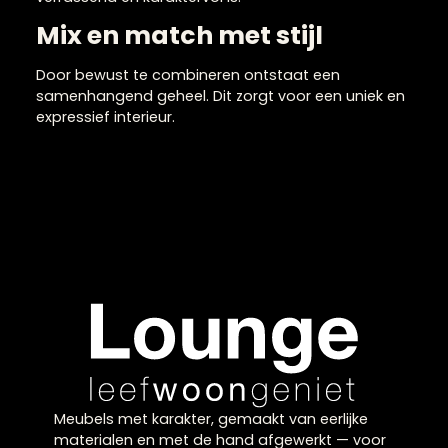
Eclectische woonstijl
voor een uniek interieur
De eclectische woonstijl draait om het combinere
van verschillende stijlen, kleuren en materialen tot
een persoonlijk geheel. Het is een creatieve manier
van inrichten waarbij contrast en variatie centraal
staan. De eclectische woonstijl geeft je de vrijheid
om te experimenteren en unieke combinaties te
maken. Hierdoor ontstaat een interieur dat
verrassend en karaktervol is.
Mix en match met stijl
Door bewust te combineren ontstaat een
samenhangend geheel. Dit zorgt voor een uniek e
expressief interieur.