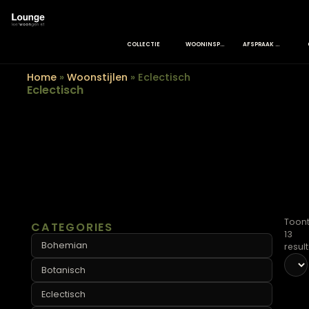
COLLECTIE
WOONINSPIRATIE
AFSPRAAK M
Home
»
Woonstijlen
»
Eclectisch
Eclectisch
CATEGORIES
Bohemian
Botanisch