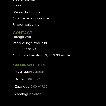
ADVIES
2D Ontwerp
3D Ontwerp
Personal Shopping
3D Configurator
BESTSELLERS
Collectie
Hoekbanken
Eetkamerstoelen
Eettafels
Salontafels
Fauteuils
OVER LOUNGE
Klantenservice
Wooninspiratie
Blogs