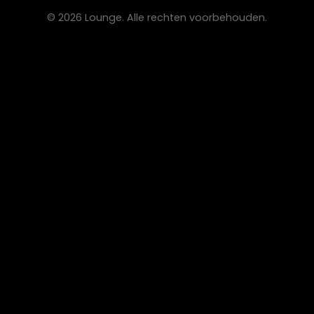
Werken bij Lounge
Algemene voorwaarden
Privacy verklaring
CONTACT
Lounge Zwolle
info@lounge-zwolle.nl
038 - 302 02 20
Anthony Fokkerstraat 3, 8013 NS Zwolle
OPENINGSTIJDEN
Maandag
Gesloten
Di – Vr
10:00 – 17:30
Zaterdag
10:00 – 17:00
Zondag
Gesloten