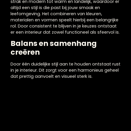
Woonstijlen voor een
persoonlijk interieur
Woonstijlen helpen je om richting te geven aan je
interieur en zorgen voor een samenhangend gehe
in je woning. Door bewust te kiezen voor een
bepaalde stijl creëer je rust en een duidelijke
uitstraling in je ruimte. Woonstijlen variëren van
strak en modern tot warm en landelijk, waardoor e
altijd een stijl is die past bij jouw smaak en
leefomgeving. Het combineren van kleuren,
materialen en vormen speelt hierbij een belangrijk
rol. Door consistent te blijven in je keuzes ontstaat