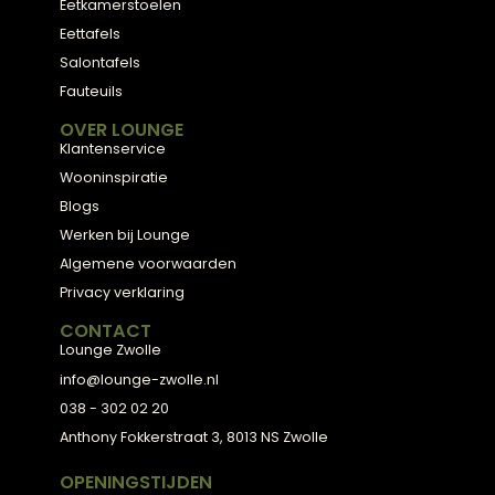
Meubels met karakter, gemaakt van eerlijke
materialen en met de hand afgewerkt, voor
een huis dat aanvoelt als thuis.
ADVIES
2D Ontwerp
3D Ontwerp
Personal Shopping
3D Configurator
BESTSELLERS
Collectie
Hoekbanken