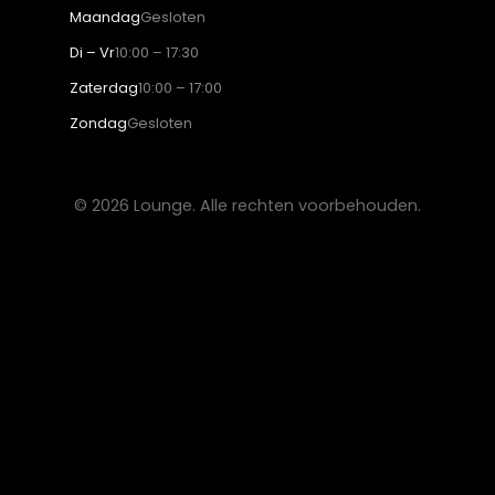
Eetkamerstoelen
Eettafels
Salontafels
Fauteuils
OVER LOUNGE
Klantenservice
Wooninspiratie
Blogs
Werken bij Lounge
Algemene voorwaarden
Privacy verklaring
CONTACT
Lounge Zwolle
info@lounge-zwolle.nl
038 - 302 02 20
Anthony Fokkerstraat 3, 8013 NS Zwolle