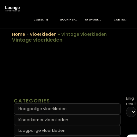
COLLECTIE
WOONINSPIRATIE
AFSPRAAK MAKEN
CONT
Home
»
Vloerkleden
»
Vintage vloerkleden
Vintage vloerkleden
CATEGORIES
Hoogpolige vloerkleden
Kinderkamer vloerkleden