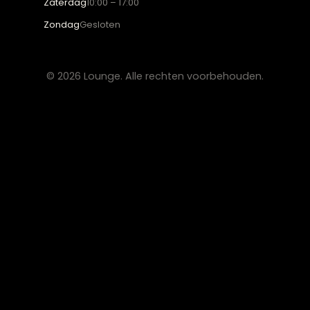
CONTACT
Lounge Zwolle
info@lounge-zwolle.nl
038 - 302 02 20
Anthony Fokkerstraat 3, 8013 NS Zwolle
OPENINGSTIJDEN
Maandag
Gesloten
Di – Vr
10:00 – 17:30
Zaterdag
10:00 – 17:00
Zondag
Gesloten
© 2026 Lounge. Alle rechten voorbehouden.