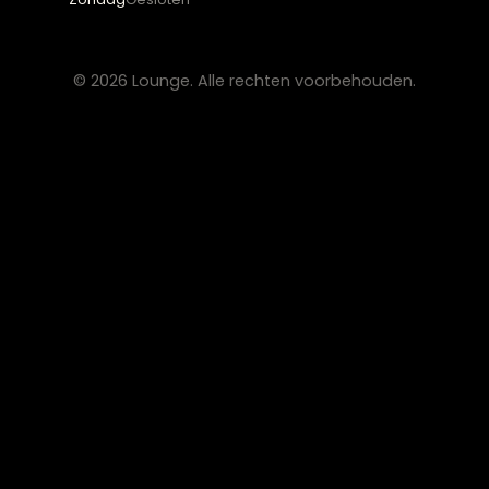
OVER LOUNGE
Klantenservice
Wooninspiratie
Blogs
Werken bij Lounge
Algemene voorwaarden
Privacy verklaring
CONTACT
Lounge Zwolle
info@lounge-zwolle.nl
038 - 302 02 20
Anthony Fokkerstraat 3, 8013 NS Zwolle
OPENINGSTIJDEN
Maandag
Gesloten
Di – Vr
10:00 – 17:30