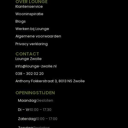
een huis dat aanvoelt als thuis.
ADVIES
2D Ontwerp
3D Ontwerp
Personal Shopping
3D Configurator
BESTSELLERS
Collectie
Hoekbanken
Eetkamerstoelen
Eettafels
Salontafels
Fauteuils