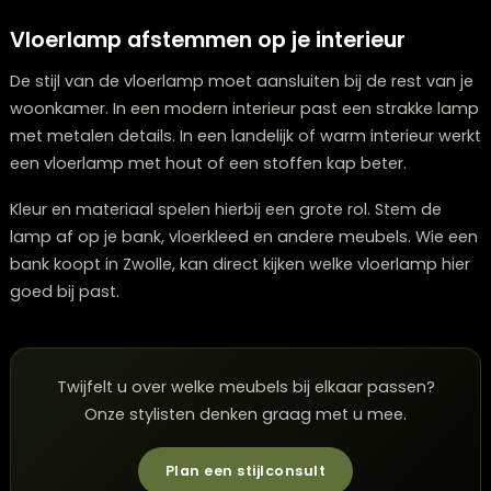
geeft voldoende licht zonder te verblinden.
Hogere vloerlampen zorgen voor meer indirect licht en
dragen bij aan een rustige sfeer. Deze zijn geschikt als
aanvulling op de basisverlichting. Bij een interieurwinkel
Zwolle zoals The Lounge Zwolle kun je verschillende
hoogtes vergelijken om de juiste keuze te maken.
Vloerlamp afstemmen op je interieur
De stijl van de vloerlamp moet aansluiten bij de rest v
woonkamer. In een modern interieur past een strakke
met metalen details. In een landelijk of warm interieur
een vloerlamp met hout of een stoffen kap beter.
Kleur en materiaal spelen hierbij een grote rol. Stem de
lamp af op je bank, vloerkleed en andere meubels. Wi