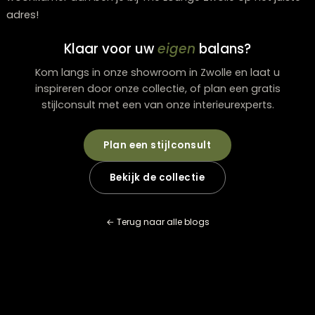
controleer of het snoer netjes is weggewerkt.
Een stabiele vloerlamp zorgt niet alleen voor veiligheid
maar ook voor een rustige uitstraling in de woonkame
Vloerlampen kopen in Zwolle
Wie een vloerlamp wil kopen in Zwolle, vindt bij The Lo
Zwolle een zorgvuldig geselecteerd assortiment dat p
bij verschillende woonstijlen. Door goed te letten op
plaatsing, hoogte en lichtfunctie haal je het maximale 
je verlichting.
Kortom, ben je dus op zoek naar een vloerlamp voor 
woonkamer dan ben je bij The Lounge Zwolle op het ju
adres!