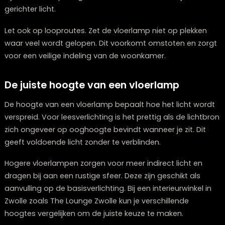
Afstand tot muren en meubels
Een vloerlamp plaats je idealiter op ongeveer dertig to
veertig centimeter van de muur. Zo voorkom je harde
schaduwen en zorg je voor een gelijkmatige lichtverdel
Bij een leeslamp mag deze afstand iets kleiner zijn voo
gerichter licht.
Let ook op looproutes. Zet de vloerlamp niet op plekk
waar veel wordt gelopen. Dit voorkomt omstoten en z
voor een veilige indeling van de woonkamer.
De juiste hoogte van een vloerlamp
De hoogte van een vloerlamp bepaalt hoe het licht w
verspreid. Voor leesverlichting is het prettig als de lich
zich ongeveer op ooghoogte bevindt wanneer je zit. Di