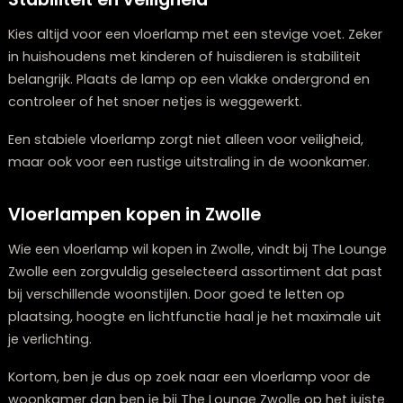
Combineren met andere verlichting
Een vloerlamp werkt het beste als onderdeel van een
gelaagd verlichtingsplan. Combineer deze met
plafondverlichting voor basislicht en tafellampen voo
accenten. Zo voorkom je donkere hoeken en harde
contrasten.
Wie woonaccessoires koopt in Zwolle, kan verlichting
gebruiken om bepaalde items extra te benadrukken. 
aan een kunstwerk of een kast die subtiel wordt uitgeli
Stabiliteit en veiligheid
Kies altijd voor een vloerlamp met een stevige voet. Z
in huishoudens met kinderen of huisdieren is stabiliteit
belangrijk. Plaats de lamp op een vlakke ondergrond 