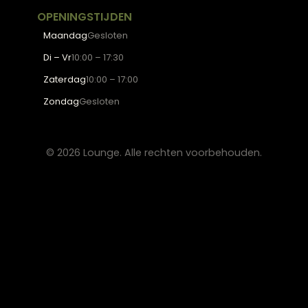
BESTSELLERS
Collectie
Hoekbanken
Eetkamerstoelen
Eettafels
Salontafels
Fauteuils
OVER LOUNGE
Klantenservice
Wooninspiratie
Blogs
Werken bij Lounge
Algemene voorwaarden
Privacy verklaring
CONTACT
Lounge Zwolle