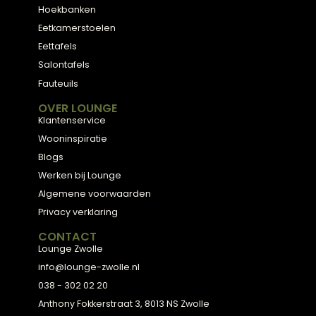
Meubels met karakter, gemaakt van eerlijke
materialen en met de hand afgewerkt — voor
een huis dat aanvoelt als thuis.
ADVIES
2D Ontwerp
3D Ontwerp
Personal Shopping
3D Configurator