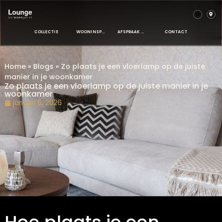
COLLECTIE
WOONINSPIRATIE
AFSPRAAK MAKEN
CONTACT
Home
»
Blogs
»
Zo plaats je een vloerlamp op de juis
manier in je woonkamer
Zo plaats je een vloerlamp op de juiste manier in
woonkamer
januari 6, 2026